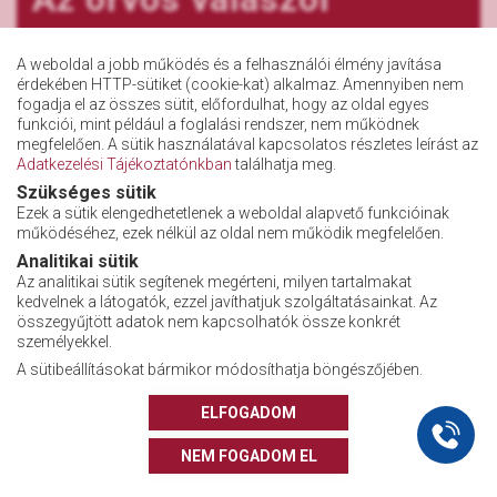
Kérdését itt teheti fel:
A weboldal a jobb működés és a felhasználói élmény javítása
érdekében HTTP-sütiket (cookie-kat) alkalmaz. Amennyiben nem
fogadja el az összes sütit, előfordulhat, hogy az oldal egyes
funkciói, mint például a foglalási rendszer, nem működnek
megfelelően. A sütik használatával kapcsolatos részletes leírást az
Adatkezelési Tájékoztatónkban
találhatja meg.
Szükséges sütik
Ezek a sütik elengedhetetlenek a weboldal alapvető funkcióinak
működéséhez, ezek nélkül az oldal nem működik megfelelően.
Analitikai sütik
Az analitikai sütik segítenek megérteni, milyen tartalmakat
Hozzájárulok a kérdésem megjelenéséhez a
kedvelnek a látogatók, ezzel javíthatjuk szolgáltatásainkat. Az
honlapon
összegyűjtött adatok nem kapcsolhatók össze konkrét
személyekkel.
A sütibeállításokat bármikor módosíthatja böngészőjében.
ELFOGADOM
NEM FOGADOM EL
Kérdés elküldése