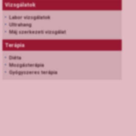
Vizsgálatok
Labor vizsgálatok
Ultrahang
Máj szerkezeti vizsgálat
Terápia
Diéta
Mozgásterápia
Gyógyszeres terápia