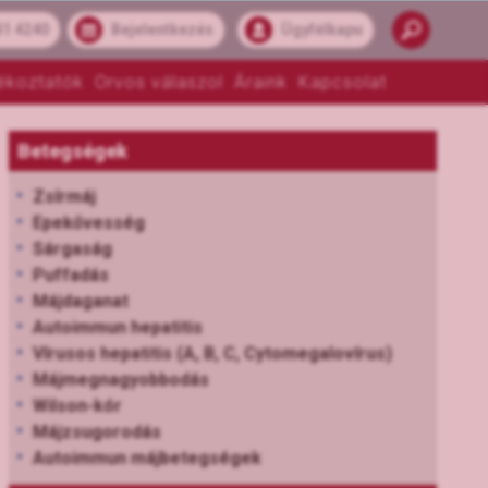
41 4240
Bejelentkezés
Ügyfélkapu
ékoztatók
Orvos válaszol
Áraink
Kapcsolat
Betegségek
Zsírmáj
Epekővesség
Sárgaság
Puffadás
Májdaganat
Autoimmun hepatitis
Vírusos hepatitis (A, B, C, Cytomegalovírus)
Májmegnagyobbodás
Wilson-kór
Májzsugorodás
Autoimmun májbetegségek