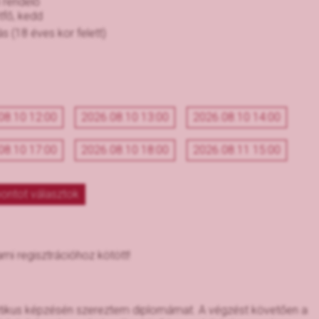
 rendelő
tfő, kedd
ás (18 éves kor felett)
08.10 12:00
2026.08.10 13:00
2026.08.10 14:00
08.10 17:00
2026.08.10 18:00
2026.08.11 15:00
ontot választok
ami regisztrációhoz kötött!
tikus képzésén szereztem diplomámat. A végzést követően a