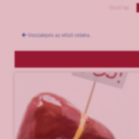
Elöző lap
Visszalépés az előző oldalra...