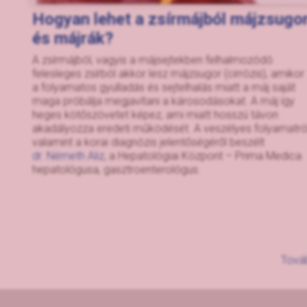
Hogyan lehet a zsírmájból májzsugo
és májrák?
A zsírmájból, vagyis a májsejtekben felhalmozódó
felesleges zsírból akkor lesz májzsugor (cirrózis), amikor
a folyamatos gyulladás és sejtelhalás miatt a máj saját
maga próbálja megjavítani a károsodásokat. A máj így
heges kötőszövetet képez, ami miatt hosszú távon
akadályozza eredeti működését. A veszélyes folyamatról
valamint a korai diagnózis jelentőségéről beszélt
dr. Németh Aliz
, a Hepatológiai Központ – Prima Medica
hepatológusa, gasztroenterológus.
Továb