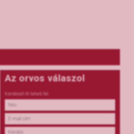
Az orvos válaszol
Kérdését itt teheti fel: