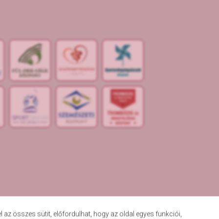
S
POR
T
O
R
V
OS
I
KÖ
ZPON
T
SZF
z összes sütit, előfordulhat, hogy az oldal egyes funkciói,