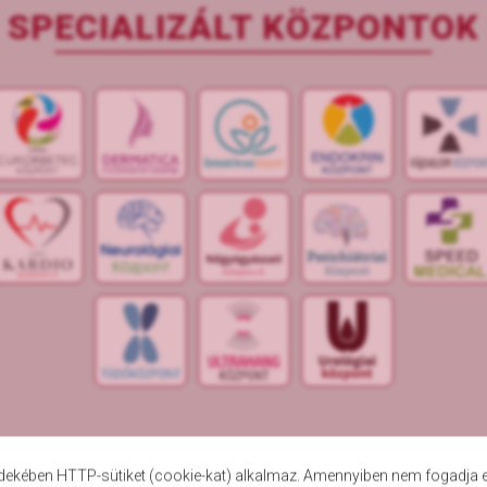
SPECIALIZÁLT KÖZPONTOK
Adatvédelmi tájékoztató
Adatkezelési tájékoztató
Karrier
Impresszum
Á
ekében HTTP-sütiket (cookie-kat) alkalmaz. Amennyiben nem fogadja el a