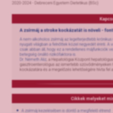
2020-2024 - Debreceni Egyetem Dietetikus (BSc)
Kapcs
A zsírmáj a stroke kockázatát is növeli - fon
A nem-alkoholos zsírmáj az legelterjedtebb króniku
nyugati világban a felnőttek közel negyedét érinti. A
csak abban áll, hogy ez a rendellenes májfunkciók 
betegség önálló rizikófaktora is.
Dr. Németh Aliz
, a Hepatológiai Központ hepatológus
gasztroenterológus az ismertebb szövődményeken t
kockázatára és a megelőzés lehetőségére hívta fel a
Cikkek melyeket mi
A zsírmáj kezelésében is döntő a megfelelő étrend