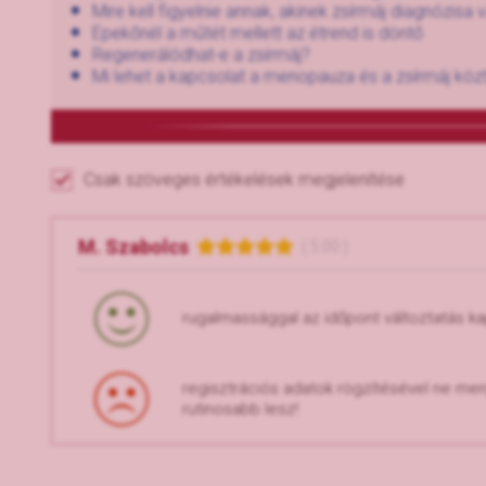
Mire kell figyelnie annak, akinek zsírmáj diagnózisa 
Epekőnél a műtét mellett az étrend is döntő
Regenerálódhat-e a zsírmáj?
Mi lehet a kapcsolat a menopauza és a zsírmáj köz
Csak szöveges értékelések megjelenítése
M. Szabolcs
( 5.00 )
rugalmassággal az időpont változtatás k
regisztrációs adatok rögzítésével ne menje
rutinosabb lesz!