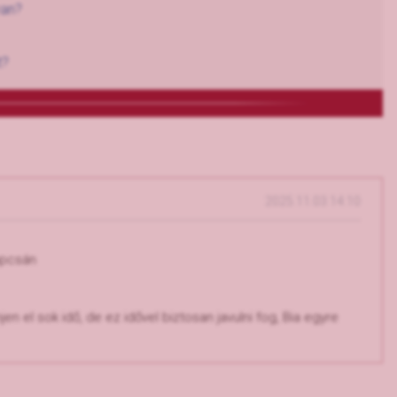
van?
t?
2025.11.03 14:10
apcsán
n el sok idő, de ez idővel biztosan javulni fog, Bia egyre