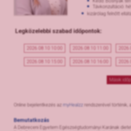
Kedd: Bosnyák téri
Távkonzultáció: hé
kizárólag felnőtt ellát
Legközelebbi szabad időpontok:
2026.08.10 10:00
2026.08.10 11:00
2026.
2026.08.10 15:00
2026.08.10 16:00
2026.
Másik időp
Online bejelentkezés az
myHealzz
rendszerével történik, 
Bemutatkozás
A Debreceni Egyetem Egészségtudományi Karának diete