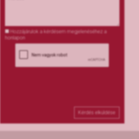
Hozzájárulok a kérdésem megjelenéséhez a
honlapon
Kérdés elküldése