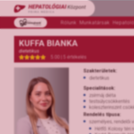
Rólunk
Munkatársak
Hepatoló
KUFFA BIANKA
dietetikus
5.00 | 5 értékelés
Szakterületek:
dietetikus
Specialitások:
zsírmáj diéta
testsúlycsökkentés
koleszterinszint csök
Rendelés típusa:
személyes, rendelői vi
Hétfő: Kolosy téri 