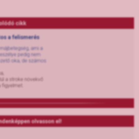
olódó cikk
tos a felismerés
s májbetegség, ami a
 veszélye pedig nem
vezető oka, de számos
a,
úl a stroke növekvő
 figyelmet.
ndenképpen olvasson el!