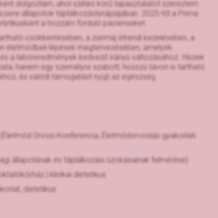
sként dolgoztam, ahol széles körű tapasztalatot szereztem
ere-állapotok táplálkozásterápiájában. 2025-től a Prima
etikusként a hozzám forduló pácienseket.
artható csökkentésében, a zsírmáj étrendi kezelésében, a
 olyan életmódbeli lépések megtervezésében, amelyek
 és a laboreredmények kedvező irányú változásához. Hiszek
zata, hanem egy személyre szabott, hosszú távon is tartható
hoz, és valódi támogatást nyújt az egészség
letmód Orvosi Konferencia, Életmódorvoslás gyakorlati
sági állapotának és táplálkozási szokásainak felmérése)
atókórház | klinikai dietetikus
orlat, dietetikus