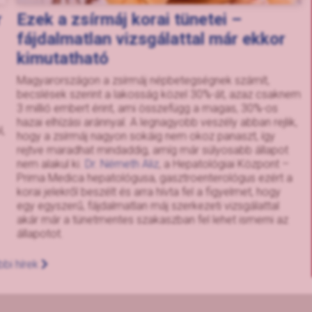
r
Ezek a zsírmáj korai tünetei –
fájdalmatlan vizsgálattal már ekkor
kimutatható
Magyarországon a zsírmáj népbetegségnek számít,
becslések szerint a lakosság közel 30%-át, azaz csaknem
3 millió embert érint, ami összefügg a magas, 30%-os
hazai elhízási aránnyal. A legnagyobb veszély abban rejlik,
,
hogy a zsírmáj nagyon sokáig nem okoz panaszt, így
rejtve maradhat mindaddig, amíg már súlyosabb állapot
nem alakul ki.
Dr. Németh Aliz
, a Hepatológiai Központ –
Prima Medica hepatológusa, gasztroenterológus ezért a
korai jelekről beszélt és arra hívta fel a figyelmet, hogy
egy egyszerű, fájdalmatlan máj szerkezeti vizsgálattal
akár már a tünetmentes szakaszban fel lehet ismerni az
állapotot.
bi hírek