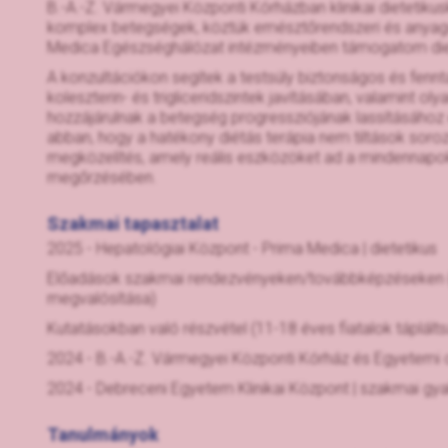
B.-A.-Z. Vármegyei Központi Kórházban klinikai dietetiku
komplex betegségek, köztük emésztőrendszeri és anyagcs
Medica Egészséghálózat intézményeiben támogatom diet
A konzultációkon segítek a testsúly biztonságos és fennt
koleszterin- és trigliceridszintek javításában, valamint
hozzájárulnak a betegség progressziójának lassításához
abban, hogy a hatékony diétás terápia nem tiltások soro
megközelítés, amely reális eszközöket ad a mindennapok
megőrzésében.
Szakmai tapasztalat
2025 - Hepatológiai Központ - Prima Medica | dietetikus
Előadások szakmai rendezvényeken/továbbképzéseken (É
megvalósítása)
Kutatásokban való részvétel (11-18 éves fiatalok táplált
2024 - B.-A.-Z. Vármegyei Központi Kórház és Egyetemi okt
2024 - Debreceni Egyetem Klinikai Központ | szakmai gyak
Tanulmányok