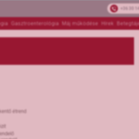
+36 30 1
gia
Gasztroenterológia
Máj működése
Hírek
Betegtáj
kentő étrend
zit
rendelő