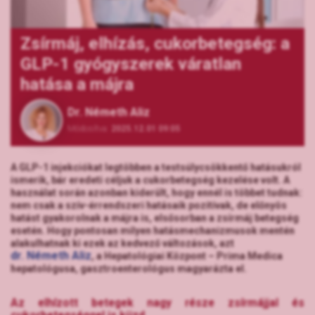
Zsírmáj, elhízás, cukorbetegség: a
GLP-1 gyógyszerek váratlan
hatása a májra
Dr. Németh Aliz
Módosítva:
2025.12.01 09:05
A GLP-1 injekciókat legtöbben a testsúlycsökkentő hatásukról
ismerik, bár eredeti céljuk a cukorbetegség kezelése volt. A
használat során azonban kiderült, hogy ennél is többet tudnak:
nem csak a szív-érrendszeri hatásaik pozitívak, de előnyös
hatást gyakorolnak a májra is, elsősorban a zsírmáj betegség
esetén. Hogy pontosan milyen hatásmechanizmusok mentén
alakulhatnak ki ezek az kedvező változások, azt
dr. Németh Aliz
, a Hepatológiai Központ – Prima Medica
hepatológusa, gasztroenterológus magyarázta el.
Az elhízott betegek nagy része zsírmájjal és