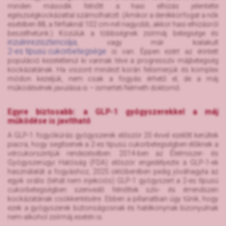
minden második felnőtt a hasi elhízás jelentette
egészségkockázattal számolhatott. (Amikor a derékkörfogat a nők
esetében 88, a férfiaknál 102 cm-nél nagyobb, akkor hasi elhízásról
beszélhetünk.) Közülük a többségnek zsírmáj betegsége és
inzulinrezisztenciája
, vagy már kialakult
2-es típusú cukorbetegsége
is van. Éppen ezért az érintett
populáció kezeletlenül ki vannak téve a progresszív májbetegség
kockázatának. Ha viszont mindezt korán felismerjük és komplex
módon kezeljük, nem csak a fogyás érhető el, de a máj
működésének javulása is – ismerteti Németh doktornő.
Egyre biztosabb: a GLP-1 gyógyszerekkel a máj
működése is javítható
A GLP-1 fogyókúrás gyógyszerek először 20 évvel ezelőtt kerültek
piacra, hogy segítsenek a 2-es típusú cukorbetegségben élőknek a
vércukorszintjük rendezésében. 2014-ben az Élelmiszer- és
Gyógyszerügyi Hatóság (FDA) először engedélyezte a GLP-1-ek
használatát a fogyáshoz, 2025 októberében pedig jóváhagyta az
egyik orális (tehát nem injekciós) GLP-1 gyógyszert a 2-es típusú
cukorbetegségben szenvedő felnőttek szív- és érrendszeri
kockázatának csökkentésére. Ebben a pillanatban úgy tűnik, hogy
ezek a gyógyszerek biztonságosnak és hatékonynak bizonyulnak
nem-alkohol zsírmáj esetén is.