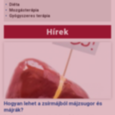
Diéta
Mozgásterápia
Gyógyszeres terápia
Hírek
Hogyan lehet a zsírmájból májzsugor és
májrák?