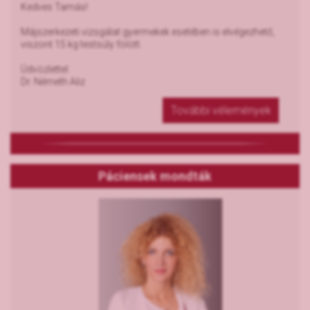
Kedves Tamás!
Májszerkezeti vizsgálat gyermekek esetében is elvégezhető,
viszont 15 kg testsúly fölött.
Üdvözlettel:
Dr. Németh Aliz
További vélemények
Páciensek mondták