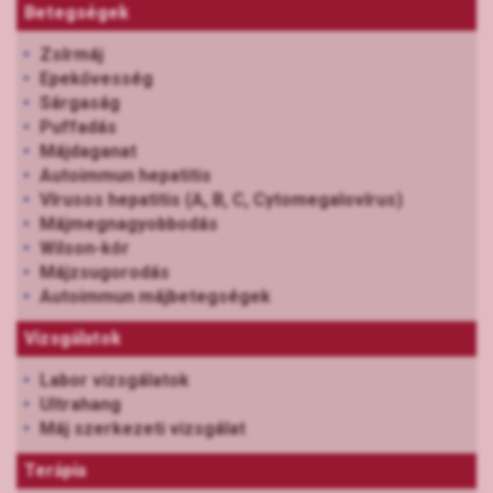
Betegségek
Zsírmáj
Epekővesség
Sárgaság
Puffadás
Májdaganat
Autoimmun hepatitis
Vírusos hepatitis (A, B, C, Cytomegalovírus)
Májmegnagyobbodás
Wilson-kór
Májzsugorodás
Autoimmun májbetegségek
Vizsgálatok
Labor vizsgálatok
Ultrahang
Máj szerkezeti vizsgálat
Terápia