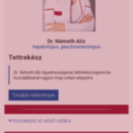
Dr. Németh Aliz
hepatológus, gasztroenterológus
Tettrekész
Dr. Németh Alíz figyelmességével, tettrekészségével és
hozzáállásával nagyon meg voltam elégedve.
További vélemények
Visszalépés az előző oldalra...