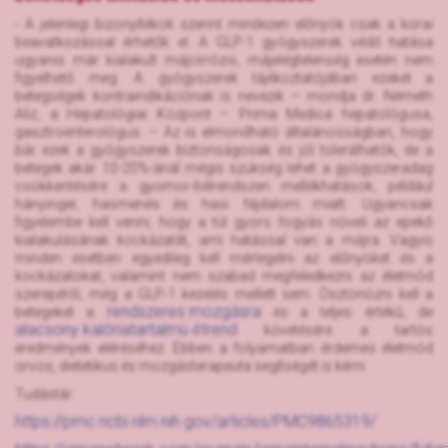
- A jelenlegi bizonyítékok szerint mindezen előnyök csak a korai
beavatkozással érhetők el. A GLP-1 gyógyszerek védő hatása
ugyanis már kialakult májcirrózis, májelégtelenség esetén nem
figyelhető meg. A gyógyszerek tájékoztatójában ezeket a
betegségek kontraindikációnak is nevezik – mondja dr. Németh
Aliz, a Hepatológiai Központ – Prima Medica hepatológusa,
gasztroenterológus. – Az is elmondható általánosságban, hogy
bár ezek a gyógyszerek biztonságosak és jól tolerálhatók, de a
betegek akár 10-20%-ánál mégis szükség lehet a gyógyszeradag
csökkentésére a gyomor-bélrendszeri mellékhatások, például
hányinger, hasmenés és hasi fájdalom miatt. Ugyancsak
figyelembe kell venni, hogy a túl gyors fogyás növeli az epekő
kialakulásának kockázatát, ami hatással van a májra. Vagyis
minden esetben egyedileg kell mérlegelni az előnyöket és a
kockázatokat, valamint nem szabad megfeledkezni az életmód
szerepéről, még a GLP-1 kezelés mellett sem. Ösztönözni kell a
rendszeres mozgásra
betegeket a
és a teljes értékű, de
alacsony kalóriatartalmú étrend
követésére a tartós
eredmények eléréséhez. Ebben a folyamatban érdemes életmód
orvos, dietetikus és mozgásterapeuta segítségét is kérni.
Tudástár:
https://pmc.ncbi.nlm.nih.gov/articles/PMC9865319/