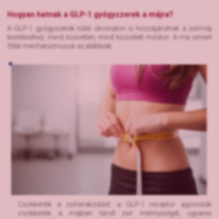
Hogyan hatnak a GLP-1 gyógyszerek a májra?
A GLP-1 gyógyszerek több útvonalon is hozzájárulnak a zsírmáj
kezeléséhez, mind közvetlen, mind közvetett módon. A ma ismert
főbb mechanizmusok az alábbiak:
Csökkentik a zsírlerakódást: a GLP-1 receptor agonisták
csökkentik a májban tárolt zsír mennyiségét, ugyanis