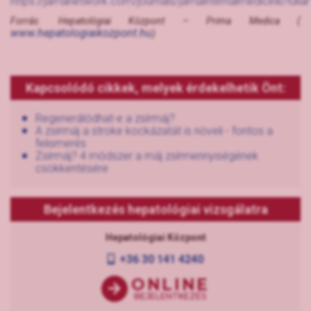
https://jamanetwork.com/journals/jamainternalmedicine/fulla
Forrás: Hepatológiai Központ – Prima Medica (
www.hepatologiaikozpont.hu
)
Kapcsolódó cikkek, melyek érdekelhetik Önt:
Regenerálódhat-e a zsírmáj?
A zsírmáj a stroke kockázatát is növeli - fontos a
felismerés
Zsírmáj? 4 módszer a máj zsírmennyiségének
csökkentésére
Bejelentkezés hepatológiai vizsgálatra
Hepatológiai Központ
+36 30 141 4240
ONLINE
BEJELENTKEZÉS