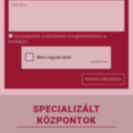
Hozzájárulok a kérdésem megjelenéséhez a
honlapon
Kérdés elküldése
SPECIALIZÁLT
KÖZPONTOK