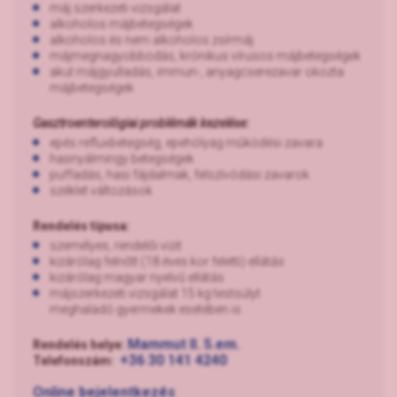
máj szerkezeti vizsgálat
alkoholos májbetegségek
alkoholos és nem alkoholos zsírmáj
májmegnagyobbodás, krónikus vírusos májbetegségek
akut májgyulladás, immun-, anyagcserezavar okozta
májbetegségek
Gasztroenterológiai problémák kezelése:
epés refluxbetegség, epehólyag működési zavara
hasnyálmirigy betegségek
puffadás, hasi fájdalmak, felszívódási zavarok
széklet változások
Rendelés típusa:
személyes, rendelői vizit
kizárólag felnőtt (18 éves kor feletti) ellátás
kizárólag magyar nyelvű ellátás
májszerkezeti vizsgálat 15 kg testsúlyt
meghaladó gyermekek esetében is
Mammut II. 5.em.
Rendelés helye:
+36 30 141 4240
Telefonszám:
Online bejelentkezés