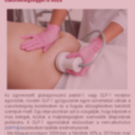
cukorbetegséggel is küzd
Az úgynevezett glukagonszerű peptid-1, vagy GLP-1 receptor
agonisták, röviden GLP-1 gyógyszerek egyre ismertebbé válnak a
cukorbetegség kezelésében és a fogyás elősegítésében betöltött
szerepük miatt. Egy ideje azonban azt is vizsgálják, hogy képesek-e
más betegek, köztük a májbetegségben szenvedők állapotának
javítására. A GLP-1 agonistákat elsősorban a nem-alkoholos
zsírmáj
kezelésében találták eredményesnek.
- Ma Magyarországon 2009-ben a felnőttek 43%-a, 2019-ben már