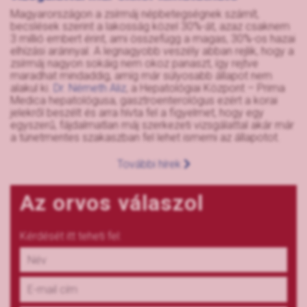
Magyarországon a zsírmáj népbetegségnek számít,
becslések szerint a lakosság közel 30%-át, azaz csaknem
3 millió embert érint, ami összefügg a magas, 30%-os hazai
elhízási aránnyal. A legnagyobb veszély abban rejlik, hogy a
zsírmáj nagyon sokáig nem okoz panaszt, így rejtve
maradhat mindaddig, amíg már súlyosabb állapot nem
alakul ki.
Dr. Németh Aliz
, a Hepatológiai Központ – Prima
Medica hepatológusa, gasztroenterológus ezért a korai
jelekről beszélt és arra hívta fel a figyelmet, hogy egy
egyszerű, fájdalmatlan máj szerkezeti vizsgálattal akár már
a tünetmentes szakaszban fel lehet ismerni az állapotot.
További hírek
Az orvos válaszol
Kérdését itt teheti fel: