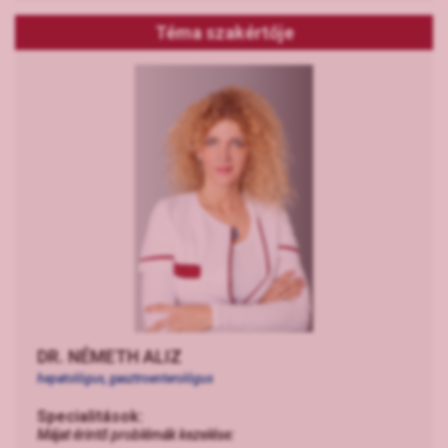
Téma szakértője
DR. NÉMETH ALIZ
hepatológus, gasztroenterológus
Specialitások:
Májat érintő problémák kezelése: