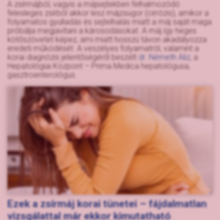
A zsírmájból, vagyis a májsejtekben felhalmozódó
felesleges zsírból akkor lesz májzsugor (cirrózis), amikor a
folyamatos gyulladás és sejtelhalás miatt a máj saját maga
próbálja megjavítani a károsodásokat. A máj így heges
kötőszövetet képez, ami miatt hosszú távon akadályozza
eredeti működését. A veszélyes folyamatról, valamint a
korai diagnózis jelentőségéről beszélt
dr. Németh Aliz
, a
Hepatológiai Központ – Prima Medica hepatológusa,
gasztroenterológus.
Ezek a zsírmáj korai tünetei – fájdalmatlan
vizsgálattal már ekkor kimutatható