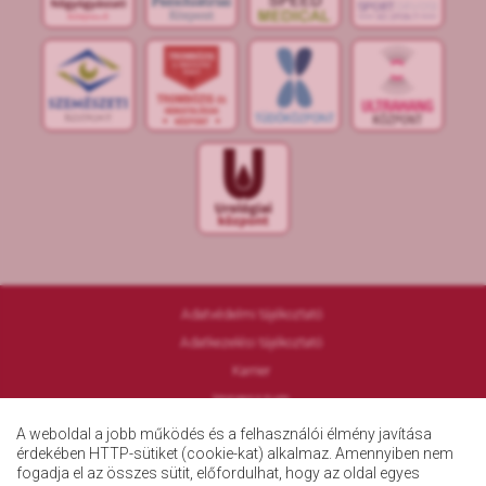
S
POR
T
O
R
V
OS
I
KÖ
ZPON
T
Adatvédelmi tájékoztató
Adatkezelési tájékoztató
Karrier
Impresszum
ÁSZF
A weboldal a jobb működés és a felhasználói élmény javítása
érdekében HTTP-sütiket (cookie-kat) alkalmaz. Amennyiben nem
fogadja el az összes sütit, előfordulhat, hogy az oldal egyes