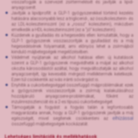
visszafogják a szervezet zsírtermelését és javítják a lipid-
anyagcserét.
Javítják a lipidprofilt: a GLP-1 gyógyszerekkel történő kezelés
hatására alacsonyabb lesz a triglicerid-, az összkoleszterin- és
az LDL-koleszterinszint (ez a „rossz” koleszterin), miközben
emelkedik a HDL-koleszterinszint (ez a "jó" koleszterin).
Küzdenek a gyulladás és a hegesedés ellen: kimutatták, hogy a
GLP-1 gyógyszerek visszaszorítják a gyulladást és a máj
hegesedésének folyamatát, ami előnyös lehet a zsírmájból
kiinduló májbetegségek megelőzésében.
Védelmet nyújtanak az alkohol hatásai ellen: új kutatások
szerint a GLP-1 gyógyszerek megvédhetik a májat az alkohol
okozta károsodástól azáltal, hogy megváltoztatják az alkohol
anyagcseréjét, így kevesebb mérgező melléktermék keletkezik.
Ezen túl csökkentik az ivás iránti sóvárgást is.
Enyhítik a cukorbetegséggel összefüggő májproblémákat: ezek
a gyógyszerek visszaszorítják a zsírmáj kialakulásához
hozzájáruló anyagcsere-problémákat, főként az
inzulinrezisztenciát és a 2-es típusú cukorbetegséget.
Támogatják a fogyást: a fogyás talán a legfontosabb
magyarázata annak, hogy a GLP-1 gyógyszerek javítják a máj
elhízással
egészségét, mivel segítenek csökkenteni az
összefüggő májbetegségek kockázatát.
Lehetséges limitációk és mellékhatások