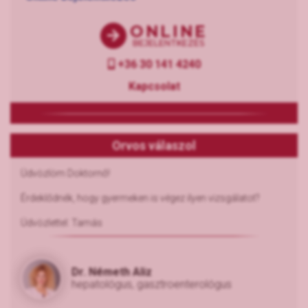
ONLINE
BEJELENTKEZÉS
+36 30 141 4240
Kapcsolat
Orvos válaszol
Üdvözlöm Doktornő!
Érdeklődnék, hogy gyermeken is végez ilyen vizsgálatot?
Üdvözlettel: Tamás
Dr. Németh Aliz
hepatológus, gasztroenterológus