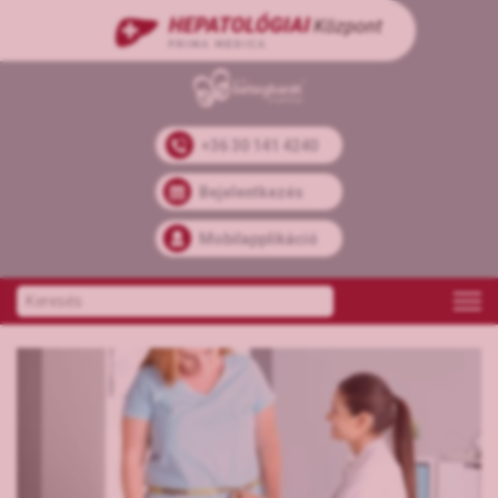
+36 30 141 4240
Bejelentkezés
Mobilapplikáció