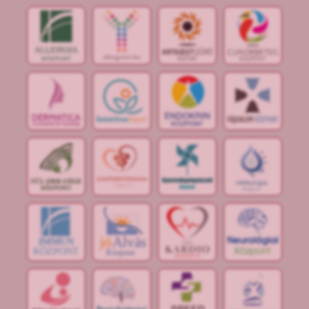
jó
Alvás
IMMUN
KÖZPONT
Központ